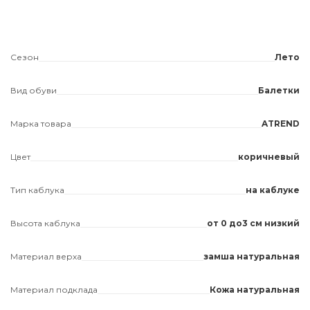
Сезон
Лето
Вид обуви
Балетки
Марка товара
ATREND
Цвет
коричневый
Тип каблука
на каблуке
Высота каблука
от 0 до3 см низкий
Материал верха
замша натуральная
Материал подклада
Кожа натуральная