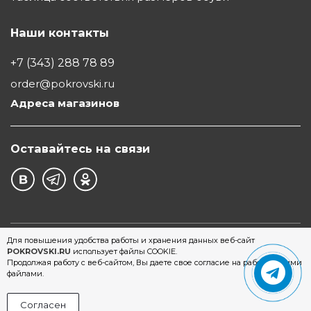
Наши контакты
+7 (343) 288 78 89
order@pokrovski.ru
Адреса магазинов
Оставайтесь на связи
©1997 - 2026 Обувной Дом "Покровский" - сеть
Для повышения удобства работы и хранения данных веб-сайт
POKROVSKI.RU
использует файлы COOKIE.
магазинов обуви в Екатеринбурге
Продолжая работу с веб-сайтом, Вы даете свое согласие на работу с этими
файлами.
Согласен