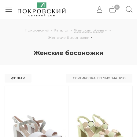
0
Покровский
-
Каталог
-
Женская обувь
-
Женские босоножки
Женские босоножки
ФИЛЬТР
СОРТИРОВКА: ПО УМОЛЧАНИЮ
По умолчанию
По популярности
По цене