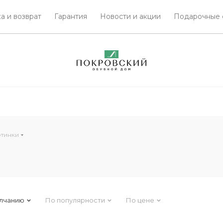
а и возврат
Гарантия
Новости и акции
Подарочные 
тинки
лчанию
По популярности
По цене