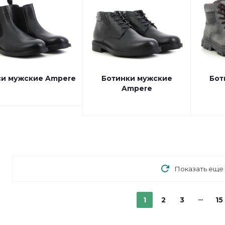
си мужские Ampere
Ботинки мужские
Бот
Ampere
Показать еще
1
2
3
15