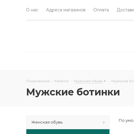
О нас
Адреса магазинов
Оплата
Доставк
Покровский
-
Каталог
-
Мужская обувь
-
Мужские бо
Мужские ботинки
По умо
Женская обувь