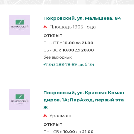
Покровский, ул. Малышева, 84
Площадь 1905 года
ОТКРЫТ
ПН - ПТ с
10.00
до
21.00
СБ - ВС с
10.00
до
20.00
без выходных
+7 343 288-78-89 , доб.134
Покровский, ул. Красных Коман
диров, 1А; ПарАход, первый эта
ж
Уралмаш
ОТКРЫТ
ПН - CБ с
10.00
до
21.00