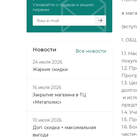
Узнавайте о скидках и акциях
первым
в маг
(вступ
1. О
Новости
Все новости
1.1. 
покуп
24 июля 2026
1.2. 
Жаркие скидки
Прогр
1.3. 
16 июля 2026
долго
Закрытие магазина в ТЦ
и исп
«Мегаполис»
предп
1.4. 
1.5. 
10 июля 2026
1.6. Б
Доп. скидка + максимальная
части
выгода