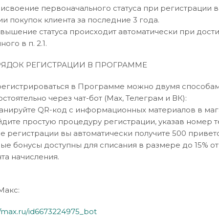
Присвоение первоначального статуса при регистрации 
ии покупок клиента за последние 3 года.
Повышение статуса происходит автоматически при дос
ного в п. 2.1.
ОРЯДОК РЕГИСТРАЦИИ В ПРОГРАММЕ
Зарегистрироваться в Программе можно двумя способам
стоятельно через чат-бот (Max, Телеграм и ВК):
канируйте QR-код с информационных материалов в мага
йдите простую процедуру регистрации, указав номер т
ле регистрации вы автоматически получите 500 привет
ные бонусы доступны для списания в размере до 15% от
та начисления.
Макс:
//max.ru/id6673224975_bot