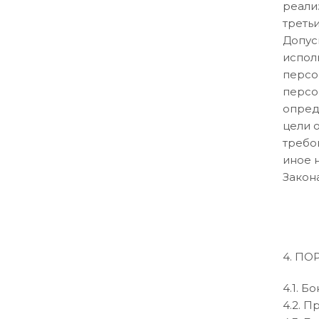
реали
треть
Допус
испол
персо
персо
опред
цели 
требо
иное 
Закон
4. П
4.1. 
4.2. П