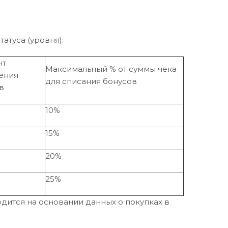
татуса (уровня):
нт
Максимальный % от суммы чека
ения
для списания бонусов
в
10%
15%
20%
25%
дится на основании данных о покупках в