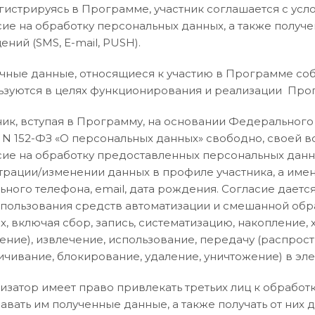
Регистрируясь в Программе, участник соглашается с ус
сие на обработку персональных данных, а также полу
ний (SMS, E-mail, PUSH).
Личные данные, относящиеся к участию в Программе со
ьзуются в целях функционирования и реализации Про
ник, вступая в Программу, на основании Федерального
г N 152-ФЗ «О персональных данных» свободно, своей в
сие на обработку предоставленных персональных данны
трации/изменении данных в профиле участника, а именн
ьного телефона, email, дата рождения. Согласие дает
спользования средств автоматизации и смешанной об
х, включая сбор, запись, систематизацию, накопление, 
ение), извлечение, использование, передачу (распрост
ичивание, блокирование, удаление, уничтожение) в эл
изатор имеет право привлекать третьих лиц к обработ
авать им полученные данные, а также получать от них