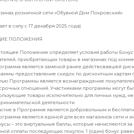
азинах розничной сети «Обувной Дом Покровский»
ает в силу с 17 декабря 2025 года)
БЩИЕ ПОЛОЖЕНИЯ
Настоящее Положение определяет условия работы Бону
ателей, приобретающих товары в магазинах под комм
Программа является заменой ранее действовавшей диск
аммы предоставление скидок по дисконтным картам 
Целью Программы является вознаграждение покупателе
срочных отношений. Участниками программы могут бы
ользующие товары исключительно для личных нужд, не
ринимательской деятельности.
Участие в Программе является добровольным и бесплат
Программа является единой для всех магазинов сети и 
онусы – это виртуальные баллы, которые начисляются за
чной оплаты последующих покупок. 1 (один) бонус раве