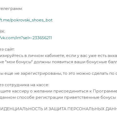
 телеграмм:
//t.me/pokrovski_shoes_bot
ВК:
//vk.com/im?sel=-233656211
з сайт:
изируйтесь в личном кабинете, если у вас уже есть акк
ке "мои бонусы" должны появиться ваши бонусные ба
вы еще не зарегистрированы, то это можно сделать по 
ез сотрудника на кассе:
бщите кассиру о желании присоединиться к Программе
 данном способе регистрации приветственные бонусы 
ИДЕНЦИАЛЬНОСТЬ И ЗАЩИТА ПЕРСОНАЛЬНЫХ ДАН