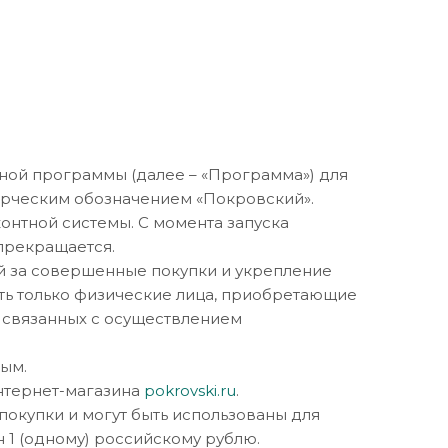
сной программы (далее – «Программа») для
ерческим обозначением «Покровский».
онтной системы. С момента запуска
прекращается.
й за совершенные покупки и укрепление
ть только физические лица, приобретающие
 связанных с осуществлением
ным.
интернет-магазина
pokrovski.ru
.
 покупки и могут быть использованы для
н 1 (одному) российскому рублю.