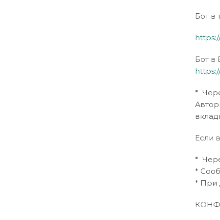
Бот в
https:
Бот в 
https:
* Чере
Автор
вклад
Если 
* Чер
* Соо
* При
КОНФ