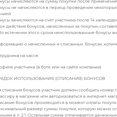
Бонусы начисляются на сумму покупки после применения
Бонусы не начисляются в период проведения некоторых
нией.
онусы зачисляются на счет участника после 14 календа
рок действия бонусов, начисленных за покупки, составл
 По истечении этого срока неиспользованные бонусы а
Информацию о начисленных и списанных бонусах, колич
трудника на кассе;
офиле участника (в боте или на сайте компании)
ОРЯДОК ИСПОЛЬЗОВАНИЯ (СПИСАНИЯ) БОНУСОВ
Для списания бонусов участник должен сообщить номер 
кассиру в магазине или авторизоваться в интернет-маг
Списание бонусов производится в момент оплаты покупки
Максимальный размер суммы покупки, которую можно оп
нными в п. 2.1. Остальная сумма оплачивается денежн