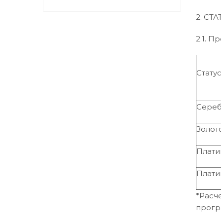
2. С
2.1. П
Стату
Сере
Золот
Плати
Плати
*Расч
прогр