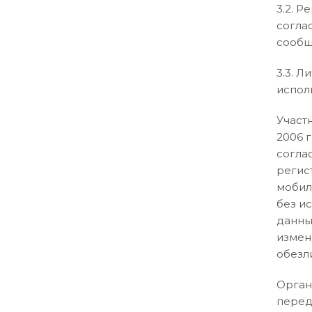
3.2. 
согла
сообще
3.3. 
испол
Участ
2006 
согла
регис
мобил
без и
данны
измен
обезл
Орган
перед