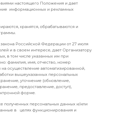
ловиями настоящего Положения и дает
чение информационных и рекламных
бираются, хранятся, обрабатываются и
граммы.
 закона Российской Федерации от 27 июля
олей и в своем интересе, дает Организатору
х, в том числе указанных им при
о: фамилия, имя, отчество, номер
ся на осуществление автоматизированной,
работки вышеуказанных персональных
хранение, уточнение (обновление,
ранение, предоставление, доступ),
ектронной форме.
ке полученных персональных данных и/или
 данные в целях функционирования и