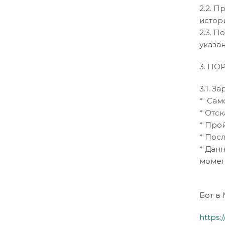
2.2. 
истор
2.3. 
указан
3. П
3.1. 
* Само
* Отс
* Про
* Пос
* Дан
момен
Бот в 
https: