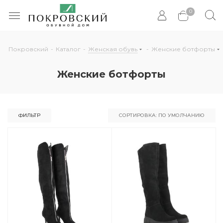
0
Покровский
-
Каталог
-
Женская обувь
-
Женские ботфорты
Женские ботфорты
ФИЛЬТР
СОРТИРОВКА: ПО УМОЛЧАНИЮ
По умолчанию
По популярности
По цене