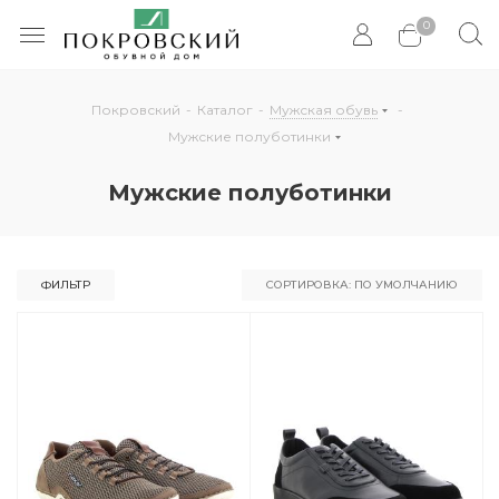
0
Покровский
-
Каталог
-
Мужская обувь
-
Мужские полуботинки
Мужские полуботинки
ФИЛЬТР
СОРТИРОВКА: ПО УМОЛЧАНИЮ
По умолчанию
По популярности
По цене