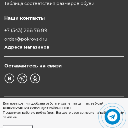
Таблица соответствия размеров обуви
Наши контакты
+7 (343) 288 78 89
order@pokrovski.ru
Адреса магазинов
Оставайтесь на связи
©1997 - 2026 Обувной Дом "Покровский" - сеть
Для повышения удобства работы и хранения данных веб-сайт
POKROVSKI.RU
использует файлы COOKIE.
магазинов обуви в Екатеринбурге
Продолжая работу с веб-сайтом, Вы даете свое согласие на работу с этими
файлами.