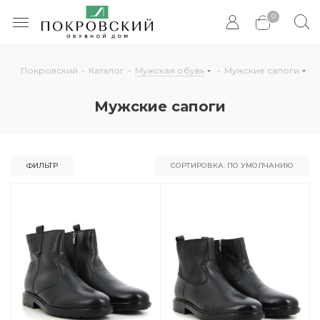
0
Покровский
-
Каталог
-
Мужская обувь
-
Мужские сапоги
Мужские сапоги
ФИЛЬТР
СОРТИРОВКА: ПО УМОЛЧАНИЮ
По умолчанию
По популярности
По цене