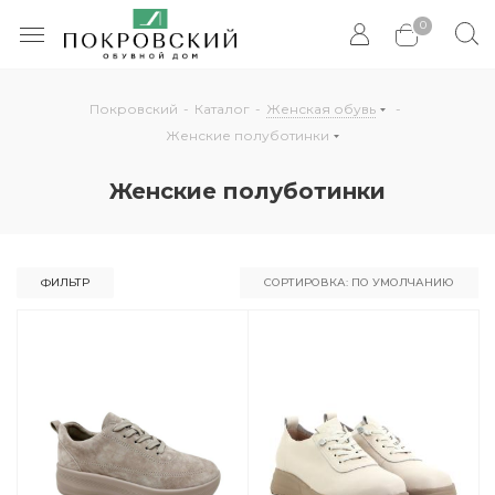
0
Покровский
-
Каталог
-
Женская обувь
-
Женские полуботинки
Женские полуботинки
ФИЛЬТР
СОРТИРОВКА: ПО УМОЛЧАНИЮ
По умолчанию
По популярности
По цене